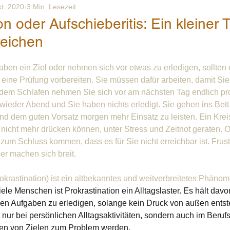
kt. 2020
3 Min. Lesezeit
on oder Aufschieberitis: Ein kleiner 
rreichen
en ein Ziel oder nehmen sich vor etwas zu erledigen, sollten e
 eine Prüfung vorbereiten. Sie müssen dafür arbeiten, damit Sie
dem Schlafen nehmen Sie sich vor am nächsten Tag endlich prod
wieder Abend und Sie haben nichts erledigt. Sie gehen ins Bett
d dem guten Vorsatz morgen mehr Einsatz zu leisten. Ein Kreisl
h nicht mehr drücken können, unter Stress und Zeitnot geraten. Od
 zum Schluss kommen, dass es für Sie nicht erreichbar ist. Frus
r machen sich breit.
krastination) ist ein altbekanntes und weitverbreitetes Phänom
iele Menschen ist Prokrastination ein Alltagslaster. Es hält davon
en Aufgaben zu erledigen, solange kein Druck von außen entst
nur bei persönlichen Alltagsaktivitäten, sondern auch im Beruf
hen von Zielen zum Problem werden.