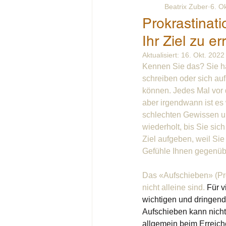
Beatrix Zuber
6. O
Prokrastinati
Ihr Ziel zu e
Aktualisiert:
16. Okt. 2022
Kennen Sie das? Sie hab
schreiben oder sich auf
können. Jedes Mal vor 
aber irgendwann ist es 
schlechten Gewissen un
wiederholt, bis Sie sic
Ziel aufgeben, weil Sie
Gefühle Ihnen gegenübe
Das «Aufschieben» (Pro
nicht alleine sind. 
Für v
wichtigen und dringend
Aufschieben kann nicht 
allgemein beim Erreic