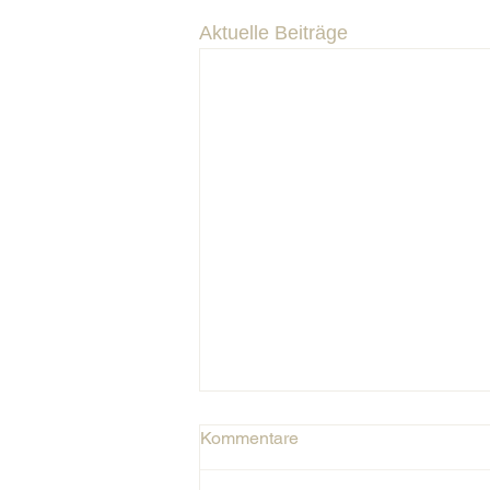
Aktuelle Beiträge
Wenn Atmen nicht einfach
Kommentare
„leichter wird“ – und warum
eine Übung allein oft nicht