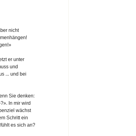
ber nicht 
mmenhängen! 
igen!»
zt er unter 
muss und 
 ... und bei 
enn Sie denken: 
». In mir wird 
penziel wächst 
m Schritt ein 
ühlt es sich an?