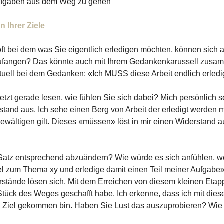
ufgaben aus dem Weg zu gehen
 Ihrer Ziele
ft bei dem was Sie eigentlich erledigen möchten, können sich a
ufangen? Das könnte auch mit Ihrem Gedankenkarussell zusa
tuell bei dem Gedanken: «Ich MUSS diese Arbeit endlich erled
tzt gerade lesen, wie fühlen Sie sich dabei? Mich persönlich set
stand aus. Ich sehe einen Berg von Arbeit der erledigt werden 
ewältigen gilt. Dieses «müssen» löst in mir einen Widerstand aus
 Satz entsprechend abzuändern? Wie würde es sich anfühlen, w
el zum Thema xy und erledige damit einen Teil meiner Aufgabe»?
erstände lösen sich. Mit dem Erreichen von diesem kleinen Etap
 Stück des Weges geschafft habe. Ich erkenne, dass ich mit diese
Ziel gekommen bin. Haben Sie Lust das auszuprobieren? Wie f