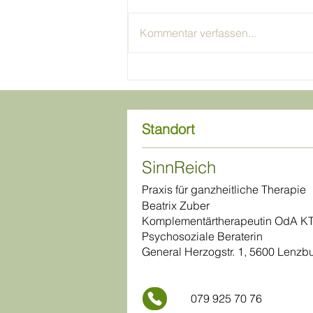
Viele Menschen wünschen sich
reicht
eine einfache Übung, damit das
Kommentar verfassen...
Atmen wieder leichter wird. Und
tatsächlich können Atemübungen
sehr hilfreich sein. Sie beruhigen,
regulieren und helfen, wieder
mehr in den
Standort
SinnReich
Praxis für ganzheitliche Therapie
Beatrix Zuber
Komplementärtherapeutin OdA KT
Psychosoziale Beraterin
General Herzogstr. 1, 5600 Lenzb
079 925 70 76