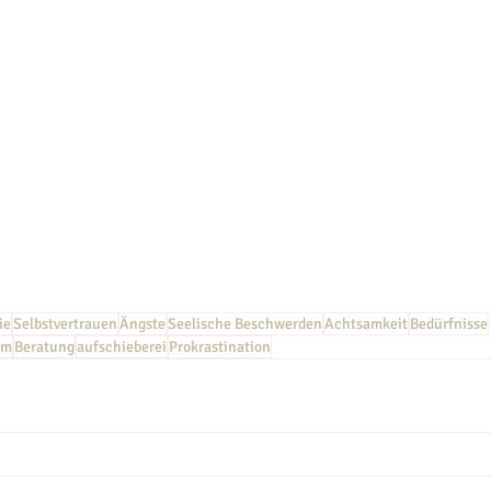
ie
Selbstvertrauen
Ängste
Seelische Beschwerden
Achtsamkeit
Bedürfnisse
em
Beratung
aufschieberei
Prokrastination