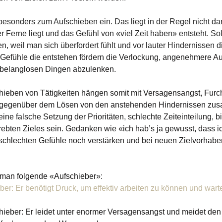
esonders zum Aufschieben ein. Das liegt in der Regel nicht dar
er Ferne liegt und das Gefühl von «viel Zeit haben» entsteht. So
, weil man sich überfordert fühlt und vor lauter Hindernissen die
Gefühle die entstehen fördern die Verlockung, angenehmere A
t belanglosen Dingen abzulenken.
hieben von Tätigkeiten hängen somit mit Versagensangst, Furcht 
gegenüber dem Lösen von den anstehenden Hindernissen zus
ine falsche Setzung der Prioritäten, schlechte Zeiteinteilung, bi
ebten Zieles sein. Gedanken wie «ich hab’s ja gewusst, dass ic
e schlechten Gefühle noch verstärken und bei neuen Zielvorhabe
 man folgende «Aufschieber»:
r: Er benötigt Druck, um effektiv arbeiten zu können und wartet 
ieber: Er leidet unter enormer Versagensangst und meidet den 