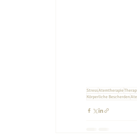
Stress
Atemtherapie
Therap
Körperliche Bescherden
At