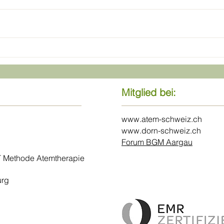
RAUM UND GRENZEN
Das Z
Atem
Bala
Mitglied bei:
www.atem-schweiz.ch
www.dorn-schweiz.ch
Forum BGM Aargau
 Methode Atemtherapie
urg