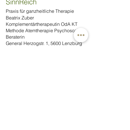
SinnReich
Praxis für ganzheitliche Therapie
Beatrix Zuber
Komplementärtherapeutin OdA KT
Methode Atemtherapie Psychosoziale
Beraterin
General Herzogstr. 1, 5600 Lenzburg
079 925 70 76
Mail senden ...
Mitglied bei:
www.atem-schweiz.ch
www.dorn-schweiz.ch
Forum BGM Aargau