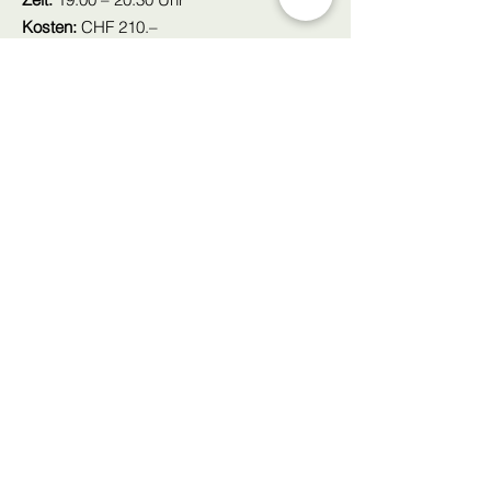
Kosten:
CHF 210.–
Ort:
General-Herzog-Str. 1, Lenzburg
Kleine Gruppe:
3 – 4 Teilnehmende
Anmeldeschluss:
26.08.2026
Workshopleitung:
Beatrix Zuber
Zur Online Anmeldung
Standort
SinnReich
Praxis für ganzheitliche Therapie
Beatrix Zuber
Komplementärtherapeutin OdA KT